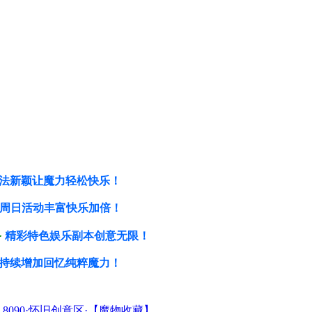
法新颖让魔力轻松快乐！
周日活动丰富快乐加倍！
备
精彩特色娱乐副本创意无限！
持续增加回忆纯粹魔力！
8090·怀旧创意区·【魔物收藏】