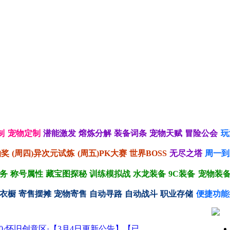
制
宠物定制
潜能激发
熔炼分解
装备词条
宠物天赋
冒险公会
玩
抽奖
(周四)异次元试炼
(周五)PK大赛
世界BOSS
无尽之塔
周一到
务
称号属性
藏宝图探秘
训练模拟战
水龙装备
9C装备
宠物装
衣橱
寄售摆摊
宠物寄售
自动寻路
自动战斗
职业存储
便捷功能
90·怀旧创意区·【3月4日更新公告】【已