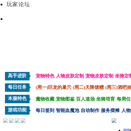
玩家论坛
VIP会员
高手进阶
宠物特色
人物皮肤定制
宠物皮肤定制
坐骑定
每日任务
(周一)巨龙的巢穴
(周二)天降馈赠
(周三)酒吧
本服特色
魔物收藏
宠物图鉴
百人道场
坐骑培育
每周任
游戏功能
每日签到
智能血魔池
自动制作
服务摆摊
人物
80