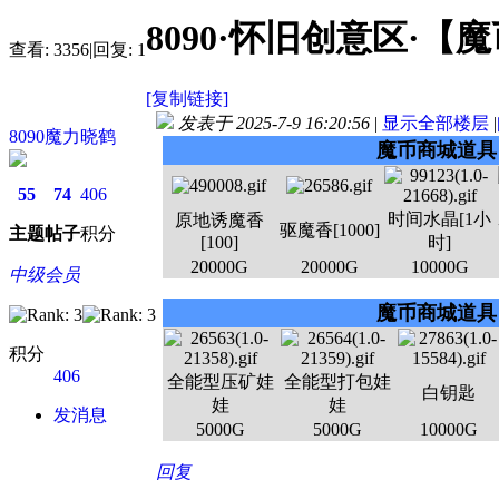
8090·怀旧创意区·【
查看:
3356
|
回复:
1
[复制链接]
发表于 2025-7-9 16:20:56
|
显示全部楼层
|
8090魔力晓鹤
魔币商城道具
55
74
406
时间水晶[1小
原地诱魔香
驱魔香[1000]
主题
帖子
积分
[100]
时]
20000G
20000G
10000G
中级会员
魔币商城道具
积分
406
全能型压矿娃
全能型打包娃
白钥匙
娃
娃
发消息
5000G
5000G
10000G
回复