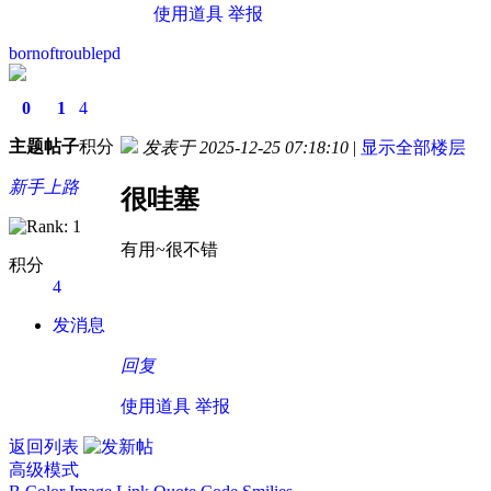
使用道具
举报
bornoftroublepd
0
1
4
主题
帖子
积分
发表于 2025-12-25 07:18:10
|
显示全部楼层
新手上路
很哇塞
有用~很不错
积分
4
发消息
回复
使用道具
举报
返回列表
高级模式