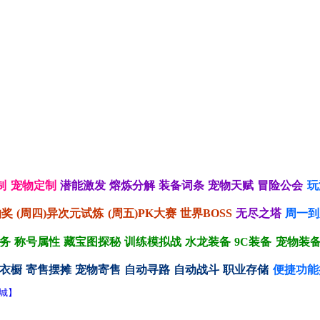
制
宠物定制
潜能激发
熔炼分解
装备词条
宠物天赋
冒险公会
玩
抽奖
(周四)异次元试炼
(周五)PK大赛
世界BOSS
无尽之塔
周一到
务
称号属性
藏宝图探秘
训练模拟战
水龙装备
9C装备
宠物装
衣橱
寄售摆摊
宠物寄售
自动寻路
自动战斗
职业存储
便捷功能
商城】