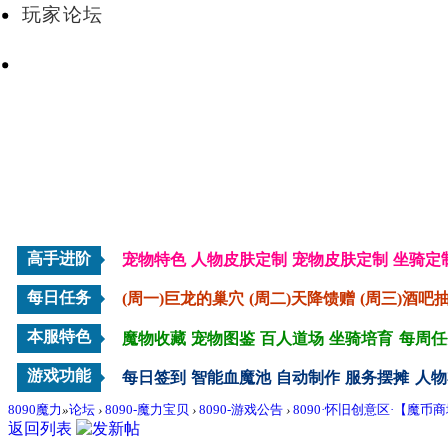
玩家论坛
VIP会员
高手进阶
宠物特色
人物皮肤定制
宠物皮肤定制
坐骑定
每日任务
(周一)巨龙的巢穴
(周二)天降馈赠
(周三)酒吧
本服特色
魔物收藏
宠物图鉴
百人道场
坐骑培育
每周任
游戏功能
每日签到
智能血魔池
自动制作
服务摆摊
人物
8090魔力
»
论坛
›
8090-魔力宝贝
›
8090-游戏公告
›
8090·怀旧创意区·【魔币
返回列表