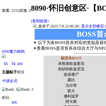
8090·怀旧创意区·【
查看:
2151
|
回复:
0
[复制链接]
发表于 2025-7-8 23:46:38
|
显示全部楼层
|
BOSS
✦ 以下为各BOSS首杀对应的奖励及
✦查看BOSS是否首杀在综合大厅与NPC
8090魔力晓鹤
┈┈┈┈┈┈┈┈┈┈┈┈┈
被猎杀BOSS
杀熊者欧兹那克
55
74
406
热砂的欧兹尼克
主题
帖子
积分
改造僵尸
露比
中级会员
法尔肯
犹大
佛利波罗
积分
阿卡斯
406