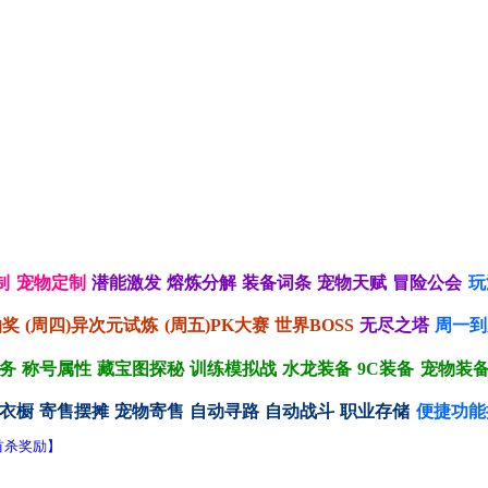
制
宠物定制
潜能激发
熔炼分解
装备词条
宠物天赋
冒险公会
玩
抽奖
(周四)异次元试炼
(周五)PK大赛
世界BOSS
无尽之塔
周一到
务
称号属性
藏宝图探秘
训练模拟战
水龙装备
9C装备
宠物装
衣橱
寄售摆摊
宠物寄售
自动寻路
自动战斗
职业存储
便捷功能
S首杀奖励】