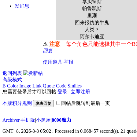
李贝留斯
发消息
帕鲁凯斯
里雍
回来报仇的牛鬼
人类？
阿尔卡迪亚
⚠
注意
：
每个角色只能选择其中一个B
回复
使用道具
举报
返回列表
高级模式
B
Color
Image
Link
Quote
Code
Smilies
您需要登录后才可以回帖
登录
|
立即注册
本版积分规则
回帖后跳转到最后一页
发表回复
Archiver
|
手机版
|
小黑屋
|
8090魔力
GMT+8, 2026-8-8 05:02
, Processed in 0.068457 second(s), 21 querie