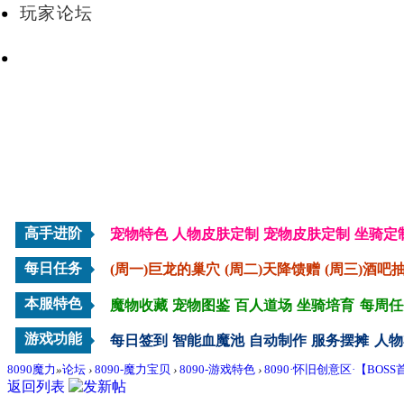
玩家论坛
VIP会员
高手进阶
宠物特色
人物皮肤定制
宠物皮肤定制
坐骑定
每日任务
(周一)巨龙的巢穴
(周二)天降馈赠
(周三)酒吧
本服特色
魔物收藏
宠物图鉴
百人道场
坐骑培育
每周任
游戏功能
每日签到
智能血魔池
自动制作
服务摆摊
人物
8090魔力
»
论坛
›
8090-魔力宝贝
›
8090-游戏特色
›
8090·怀旧创意区·【BOS
返回列表