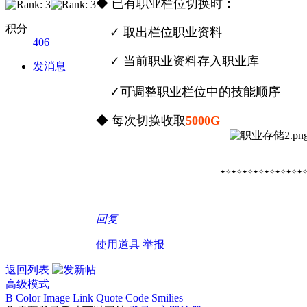
◆ 已有职业栏位切换时：
积分
✓ 取出栏位职业资料
406
✓ 当前职业资料存入职业库
发消息
✓可调整职业栏位中的
技能顺序
◆ 每次切换收取
5000G
✦✧✦✧✦✧✦✧✦✧✦✧✦✧✦
回复
使用道具
举报
返回列表
高级模式
B
Color
Image
Link
Quote
Code
Smilies