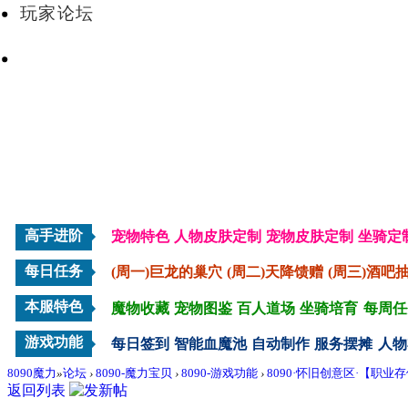
玩家论坛
VIP会员
高手进阶
宠物特色
人物皮肤定制
宠物皮肤定制
坐骑定
每日任务
(周一)巨龙的巢穴
(周二)天降馈赠
(周三)酒吧
本服特色
魔物收藏
宠物图鉴
百人道场
坐骑培育
每周任
游戏功能
每日签到
智能血魔池
自动制作
服务摆摊
人物
8090魔力
»
论坛
›
8090-魔力宝贝
›
8090-游戏功能
›
8090·怀旧创意区·【职业
返回列表