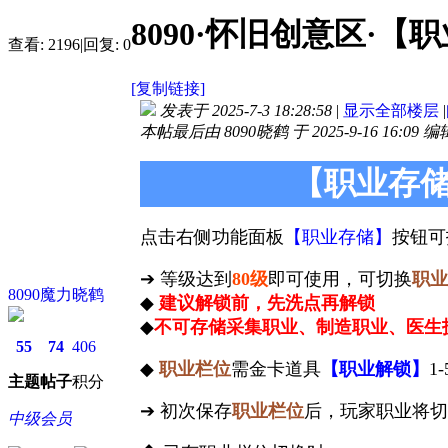
8090·怀旧创意区·【
查看:
2196
|
回复:
0
[复制链接]
发表于 2025-7-3 18:28:58
|
显示全部楼层
|
本帖最后由 8090晓鹤 于 2025-9-16 16:09 编
【职业存
点击右侧功能面板
【职业存储】
按钮可
➔ 等级达到
80级
即可使用，可切换
职业
8090魔力晓鹤
◆
建议解锁前，先洗点再解锁
◆
不可存储采集职业、制造职业、医生
55
74
406
◆
职业栏位
需金卡道具
【职业解锁】
1
主题
帖子
积分
➔ 初次保存
职业栏位
后，玩家职业将切
中级会员