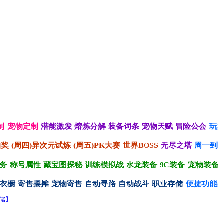
制
宠物定制
潜能激发
熔炼分解
装备词条
宠物天赋
冒险公会
玩
抽奖
(周四)异次元试炼
(周五)PK大赛
世界BOSS
无尽之塔
周一到
务
称号属性
藏宝图探秘
训练模拟战
水龙装备
9C装备
宠物装
衣橱
寄售摆摊
宠物寄售
自动寻路
自动战斗
职业存储
便捷功能
存储】