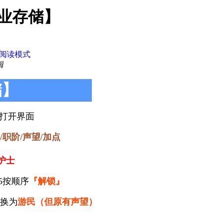
职业存储】
阅读模式
辑
储】
打开界面
/职阶/声望/加点
护士
-5按顺序
『解锁』
换为
游民（但原有声望）