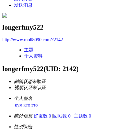
发送消息
longerfmy522
http://www.moli8090.com/?2142
主题
个人资料
longerfmy522
(UID: 2142)
邮箱状态
未验证
视频认证
未认证
个人签名
кум кто это
统计信息
好友数 0
|
回帖数 0
|
主题数 0
性别
保密