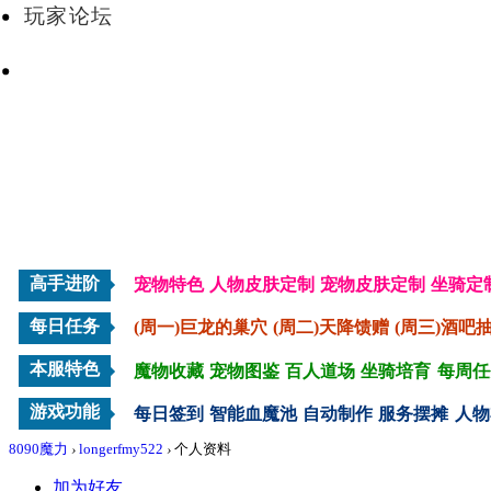
玩家论坛
VIP会员
高手进阶
宠物特色
人物皮肤定制
宠物皮肤定制
坐骑定
每日任务
(周一)巨龙的巢穴
(周二)天降馈赠
(周三)酒吧
本服特色
魔物收藏
宠物图鉴
百人道场
坐骑培育
每周任
游戏功能
每日签到
智能血魔池
自动制作
服务摆摊
人物
8090魔力
›
longerfmy522
›
个人资料
加为好友