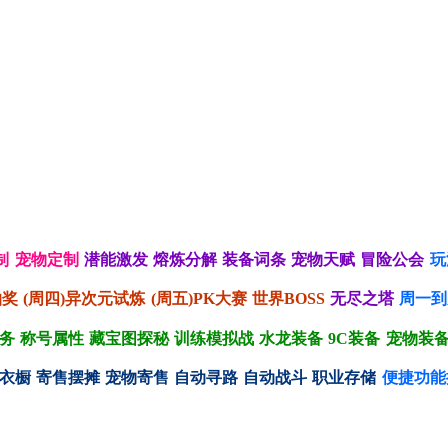
制
宠物定制
潜能激发
熔炼分解
装备词条
宠物天赋
冒险公会
玩
抽奖
(周四)异次元试炼
(周五)PK大赛
世界BOSS
无尽之塔
周一到
务
称号属性
藏宝图探秘
训练模拟战
水龙装备
9C装备
宠物装
衣橱
寄售摆摊
宠物寄售
自动寻路
自动战斗
职业存储
便捷功能