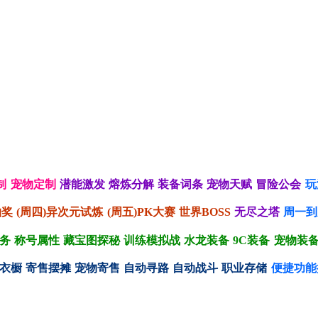
制
宠物定制
潜能激发
熔炼分解
装备词条
宠物天赋
冒险公会
玩
抽奖
(周四)异次元试炼
(周五)PK大赛
世界BOSS
无尽之塔
周一到
务
称号属性
藏宝图探秘
训练模拟战
水龙装备
9C装备
宠物装
衣橱
寄售摆摊
宠物寄售
自动寻路
自动战斗
职业存储
便捷功能