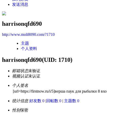
发送消息
harrisonqfd690
http://www.moli8090.com/?1710
主题
个人资料
harrisonqfd690
(UID: 1710)
邮箱状态
未验证
视频认证
未认证
个人签名
[url=https://firstnow.ru/i/5]верша паук для рыбалки 8 вхо
统计信息
好友数 0
|
回帖数 0
|
主题数 0
性别
保密