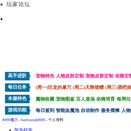
玩家论坛
VIP会员
高手进阶
宠物特色
人物皮肤定制
宠物皮肤定制
坐骑定
每日任务
(周一)巨龙的巢穴
(周二)天降馈赠
(周三)酒吧
本服特色
魔物收藏
宠物图鉴
百人道场
坐骑培育
每周任
游戏功能
每日签到
智能血魔池
自动制作
服务摆摊
人物
8090魔力
›
harrisonqfd690
›
个人资料
加为好友