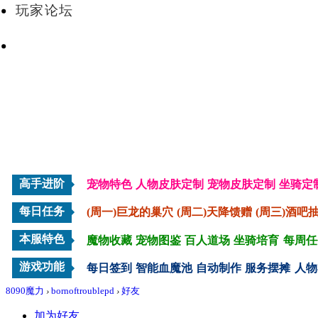
玩家论坛
VIP会员
高手进阶
宠物特色
人物皮肤定制
宠物皮肤定制
坐骑定
每日任务
(周一)巨龙的巢穴
(周二)天降馈赠
(周三)酒吧
本服特色
魔物收藏
宠物图鉴
百人道场
坐骑培育
每周任
游戏功能
每日签到
智能血魔池
自动制作
服务摆摊
人物
8090魔力
›
bornoftroublepd
›
好友
加为好友