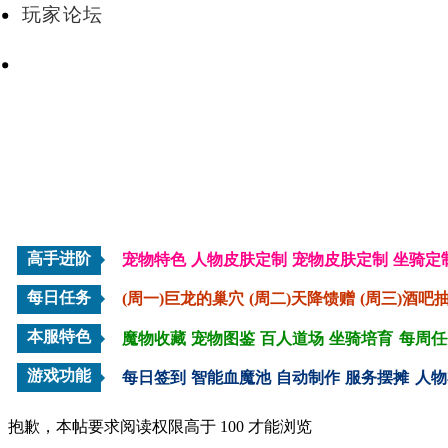
玩家论坛
VIP会员
高手进阶
宠物特色
人物皮肤定制
宠物皮肤定制
坐骑定
每日任务
(周一)巨龙的巢穴
(周二)天降馈赠
(周三)酒吧
本服特色
魔物收藏
宠物图鉴
百人道场
坐骑培育
每周任
游戏功能
每日签到
智能血魔池
自动制作
服务摆摊
人物
抱歉，本帖要求阅读权限高于 100 才能浏览