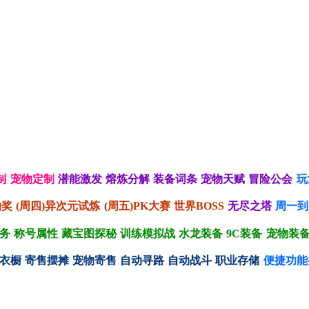
制
宠物定制
潜能激发
熔炼分解
装备词条
宠物天赋
冒险公会
玩
抽奖
(周四)异次元试炼
(周五)PK大赛
世界BOSS
无尽之塔
周一到
务
称号属性
藏宝图探秘
训练模拟战
水龙装备
9C装备
宠物装
衣橱
寄售摆摊
宠物寄售
自动寻路
自动战斗
职业存储
便捷功能