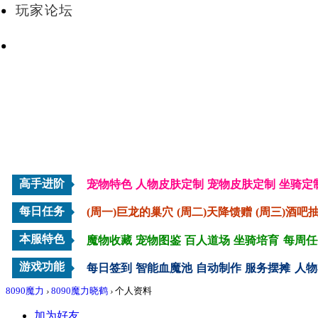
玩家论坛
VIP会员
高手进阶
宠物特色
人物皮肤定制
宠物皮肤定制
坐骑定
每日任务
(周一)巨龙的巢穴
(周二)天降馈赠
(周三)酒吧
本服特色
魔物收藏
宠物图鉴
百人道场
坐骑培育
每周任
游戏功能
每日签到
智能血魔池
自动制作
服务摆摊
人物
8090魔力
›
8090魔力晓鹤
›
个人资料
加为好友