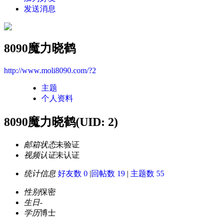
发送消息
8090魔力晓鹤
http://www.moli8090.com/?2
主题
个人资料
8090魔力晓鹤
(UID: 2)
邮箱状态
未验证
视频认证
未认证
统计信息
好友数 0
|
回帖数 19
|
主题数 55
性别
保密
生日
-
学历
博士