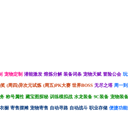
制
宠物定制
潜能激发
熔炼分解
装备词条
宠物天赋
冒险公会
玩
抽奖
(周四)异次元试炼
(周五)PK大赛
世界BOSS
无尽之塔
周一到
务
称号属性
藏宝图探秘
训练模拟战
水龙装备
9C装备
宠物装
衣橱
寄售摆摊
宠物寄售
自动寻路
自动战斗
职业存储
便捷功能